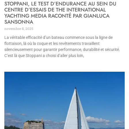
STOPPANI, LE TEST D’ENDURANCE AU SEIN DU
CENTRE D’ESSAIS DE THE INTERNATIONAL
YACHTING MEDIA RACONTÉ PAR GIANLUCA
SANSONNA
novembre 8, 2025
La véritable efficacité d’un bateau commence sous la ligne de
flottaison, là où la coque et les revêtements travaillent
silencieusement pour garantir performance, durabilité et sécurité.
C’est là que Stoppani a choisi d’aller plus loin,