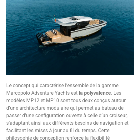
Le concept qui caractérise l’ensemble de la gamme
Marcopolo Adventure Yachts est
la polyvalence
. Les
modèles MP12 et MP10 sont tous deux conçus autour
d’une architecture modulaire qui permet au bateau de
passer d’une configuration ouverte à celle d’un croiseur,
s’adaptant ainsi aux différents besoins de navigation et
facilitant les mises à jour au fil du temps. Cette
philosophie de conception renforce la flexibilité