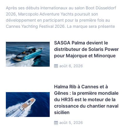
Après ses débuts internationaux au salon Boot Düsseldorf
2026, Marcopolo Adventure Yachts poursuit son
développement en participant pour la première fois au
Cannes Yachting Festival 2026. La marque sera présente
SASGA Palma devient le
distributeur de Solaris Power
pour Majorque et Minorque
août 6, 2026
Halma Rib à Cannes et à
Gênes : la première mondiale
du HR35 est le moteur de la
croissance du chantier naval
sicilien
août 5, 2026