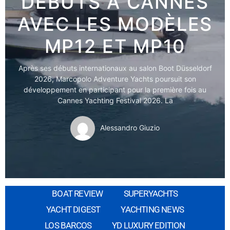
DÉBUTS À CANNES
AVEC LES MODÈLES
MP12 ET MP10
Après ses débuts internationaux au salon Boot Düsseldorf
2026, Marcopolo Adventure Yachts poursuit son
développement en participant pour la première fois au
Cannes Yachting Festival 2026. La
Alessandro Giuzio
BOAT REVIEW
SUPERYACHTS
YACHT DIGEST
YACHTING NEWS
LOS BARCOS
YD LUXURY EDITION