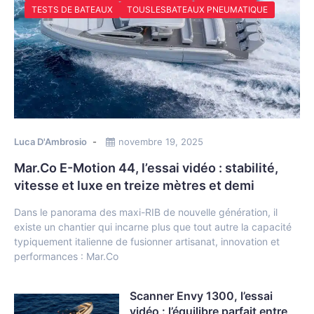
TESTS DE BATEAUX
TOUSLESBATEAUX PNEUMATIQUE
Luca D'Ambrosio
novembre 19, 2025
Mar.Co E-Motion 44, l’essai vidéo : stabilité,
vitesse et luxe en treize mètres et demi
Dans le panorama des maxi-RIB de nouvelle génération, il
existe un chantier qui incarne plus que tout autre la capacité
typiquement italienne de fusionner artisanat, innovation et
performances : Mar.Co
Scanner Envy 1300, l’essai
vidéo : l’équilibre parfait entre