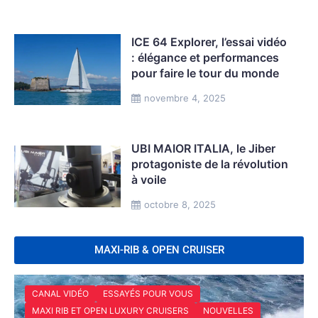
ICE 64 Explorer, l’essai vidéo
: élégance et performances
pour faire le tour du monde
novembre 4, 2025
UBI MAIOR ITALIA, le Jiber
protagoniste de la révolution
à voile
octobre 8, 2025
MAXI-RIB & OPEN CRUISER
CANAL VIDÉO
ESSAYÉS POUR VOUS
MAXI RIB ET OPEN LUXURY CRUISERS
NOUVELLES