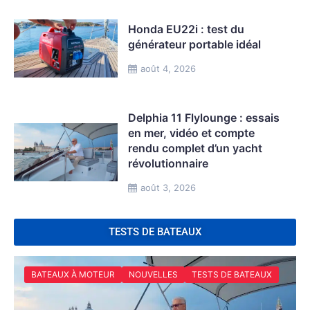
Honda EU22i : test du
générateur portable idéal
août 4, 2026
Delphia 11 Flylounge : essais
en mer, vidéo et compte
rendu complet d’un yacht
révolutionnaire
août 3, 2026
TESTS DE BATEAUX
BATEAUX À MOTEUR
NOUVELLES
TESTS DE BATEAUX