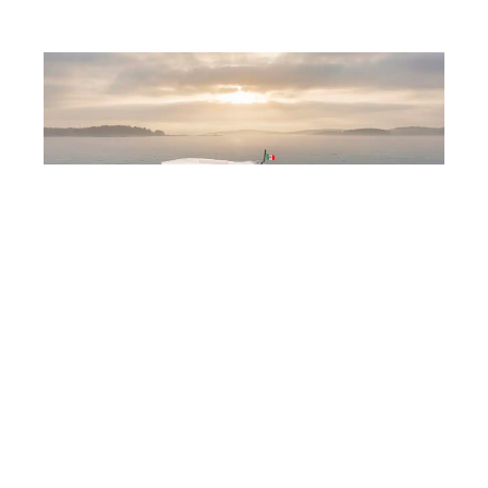
Marcopolo Adventure Yachts fait ses débuts
à Cannes avec les modèles MP12 et MP10
août 7, 2026