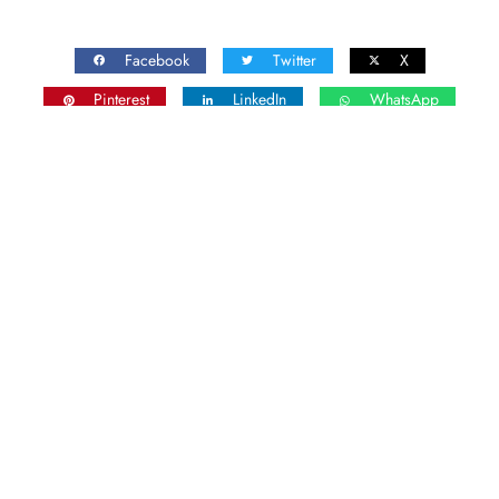
Facebook
Twitter
X
Pinterest
LinkedIn
WhatsApp
Email
Laisser un commentaire
Vous devez
vous connecter
pour publier un
commentaire.