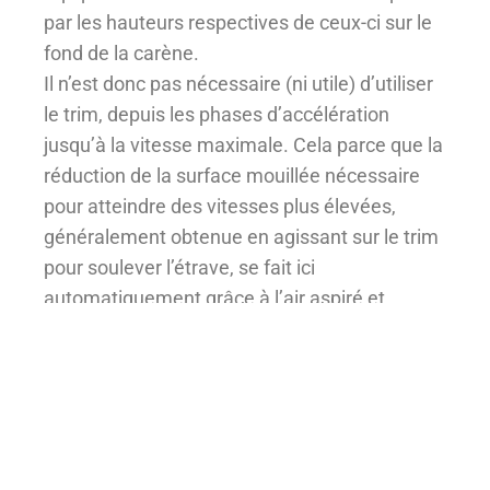
par les hauteurs respectives de ceux-ci sur le
fond de la carène.
Il n’est donc pas nécessaire (ni utile) d’utiliser
le trim, depuis les phases d’accélération
jusqu’à la vitesse maximale. Cela parce que la
réduction de la surface mouillée nécessaire
pour atteindre des vitesses plus élevées,
généralement obtenue en agissant sur le trim
pour soulever l’étrave, se fait ici
automatiquement grâce à l’air aspiré et
canalisé sous la carène.
3 – Meilleure tenue en mer ; lors de la
navigation sur un bateau équipé de steps, les
angles d’assiette sont toujours réduits et
indépendants de la vitesse à laquelle on