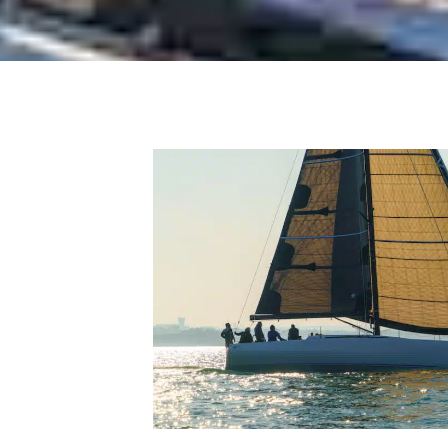
immédiatement l’empreinte de Paolo
Semeraro. Navigate
ère de succès,
asse 2 pendant
son Neo 400.
efini le concept
 à des
ve exclusive des
ours des
tion de la
onsciemment la barre de mes attentes.