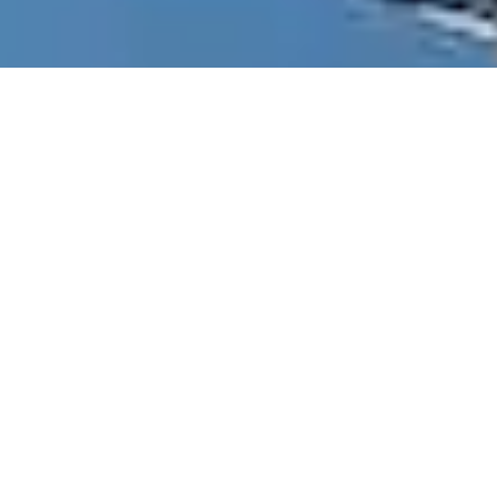
Il est difficile de penser à Neo Yachts sans reconna
î
tre 
professionnel depuis toujours, il vante une longue carri
faite de grandes victoires, comme celle conquise en cl
l’édition 2014 de la Rolex Milddle Sea Race à bord de 
Ses bateaux, ainsi que ses voiles, ont complètement réd
de “
racer-cruiser
“,
permettant au grand public d’accéder
performances qui n’étaient auparavant qu’une prérogati
voiliers de course.
C’est p
eut-être pour cette raison que, alors que je parc
kilomètres pour me rapprocher du Neo 430 Roma – évolu
légendaire 400 – je ne peux m’empêcher de relever inc