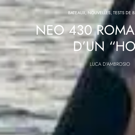
BATEAUX
,
NOUVELLES
,
TESTS DE 
NEO 430 ROMA.
D’UN “HO
LUCA D'AMBROSIO