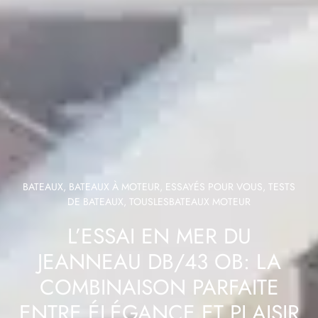
BATEAUX
,
BATEAUX À MOTEUR
,
ESSAYÉS POUR VOUS
,
TESTS
DE BATEAUX
,
TOUSLESBATEAUX MOTEUR
L’ESSAI EN MER DU
JEANNEAU DB/43 OB: LA
COMBINAISON PARFAITE
ENTRE ÉLÉGANCE ET PLAISIR