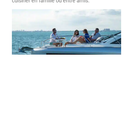
cuisiner en famille ou entre amis.
Le grand
pare-brise
, qui couvre
abondamment l’espace, ainsi que le poste de
pilotage, placé à droite, donnent un sentiment
de protection et de sécurité, mais sans
obstruer la vue, qui reste dégagée à 360
degrés.