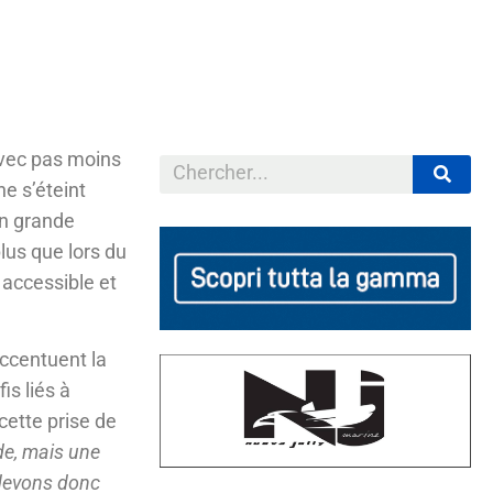
avec pas moins
ne s’éteint
en grande
plus que lors du
 accessible et
accentuent la
is liés à
 cette prise de
de, mais une
devons donc