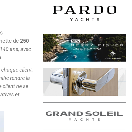
es
 nette de
250
 140 ans, avec
n.
 chaque client,
nifie rendre la
 client ne se
catives et