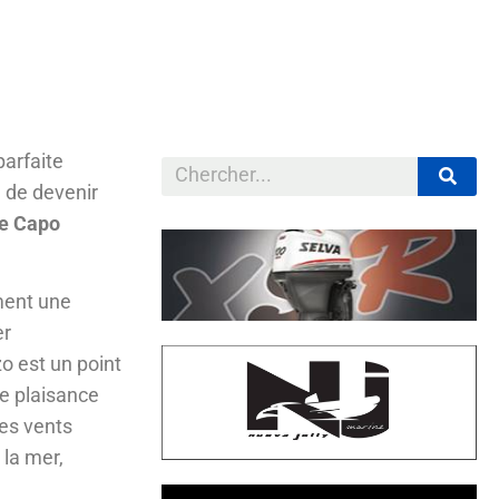
parfaite
 de devenir
de Capo
ement une
er
zo est un point
e plaisance
les vents
 la mer,