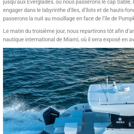
jusqu’aux Everglades, où nous passerons le cap Sable, l
engager dans le labyrinthe d’îles, d’îlots et de hauts-f
passerons la nuit au mouillage en face de l’île de Pump
Le matin du troisième jour, nous repartirons tôt afin d’
nautique international de Miami, où il sera exposé en 