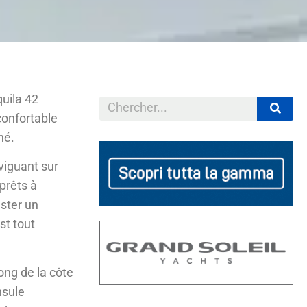
quila 42
confortable
hé.
viguant sur
prêts à
ester un
st tout
ong de la côte
nsule