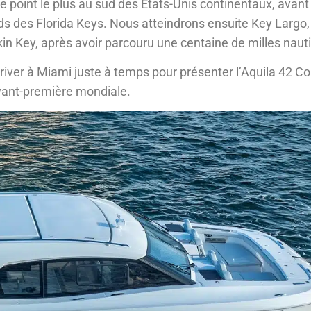
e point le plus au sud des États-Unis continentaux, avan
onds des Florida Keys. Nous atteindrons ensuite Key Largo
kin Key, après avoir parcouru une centaine de milles naut
arriver à Miami juste à temps pour présenter l’Aquila 42 C
avant-première mondiale.