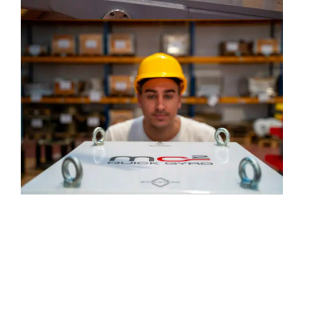
“Quick Gyro, reliable stability”,
l’histoire d’un succès mondial
Basée à Ravenna,
Quick Spa c
onçoit et fabrique
tous ses produits dans ses usines en Italie. Le
catalogue des produits Quick Spa, en effet, va