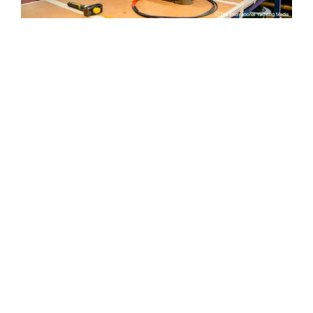
pour Quick d’ouvrir les portes de son entreprise
et de sa production:
chaque composant du
stabilisateur est fabriqué dans l’atelier
mécanique interne, puis soigneusement
assemblé et soumis à un
test d’au moins douze
heures à travers l’utilisation d’une machine
simule des situations de stress et de roulement
maximum, le tout au sein de l’entreprise. Quick
Gyro: reliable stability contient des déclarations
très importantes qui témoignent de la grande
confiance et du grand succès international que
le stabilisateur gyroscopique Quick Gyro a
réussi à obtenir.
Le stabilisateur gyroscopique MC2 Quick Gyro
développé par Quick est équipé d’un
système