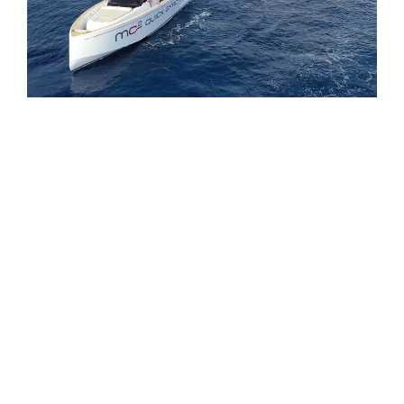
Une vidéo qui, à travers les images, les
mots et
les émotions, raconte l’essence des
stabilisateurs Quick Gyro. Un film documentaire
spectaculaire que Quick Spa,
leader
international dans la production des accessoires
nautiques
, est heureux d’annoncer à ses clients
et à tous ceux qui, partout dans le monde,
souhaitent avoir à bord l’un des stabilisateurs
gyroscopiques, dont Quick Spa explique
l’importance dans cette vidéo d’un grand impact
visuel et narratif.
À partir de la production qui se déroule