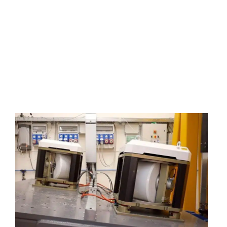
de rotation du volant sur un axe horizontal,
ce
qui implique moins de contraintes et de
frottements mécaniques, réduisant
considérablement la génération de chaleur. Ils
sont refroidis par air et non par eau et ne
nécessitent donc pas de nouveaux prises d’eau
ou pompes pour l’eau.