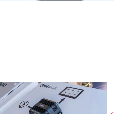
Le Quick Nautical Network est arrivé . Le QNN débarqu
Pour Quick Spa, la première étape du calendrier nautiq
Yachting Festival de Cannes 2019, in effet, l’entreprise 
pionnier permettant l’intégration des systèmes Quick au
Grâce au QNN, le propriétaire qui dispose d’un chart pl
surveiller tous les appareils Quick Spa installés sur son 
QNN, le
Quick Nautical Network est
L
r
c
b