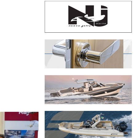
novant. Le
un outil
llation selon une
ième aspect du
ir avec tous les
ction de
eurs chart