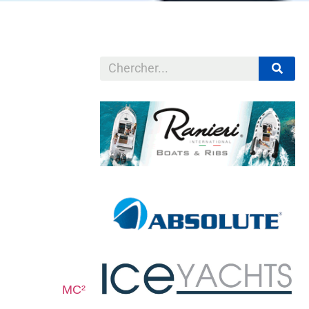
uté. Lors du
n produit
le HTML5 pourra
s les fonctions.
ay
capable de
ts Quick Spa, y
s chargeurs de
abilisateurs
MC²