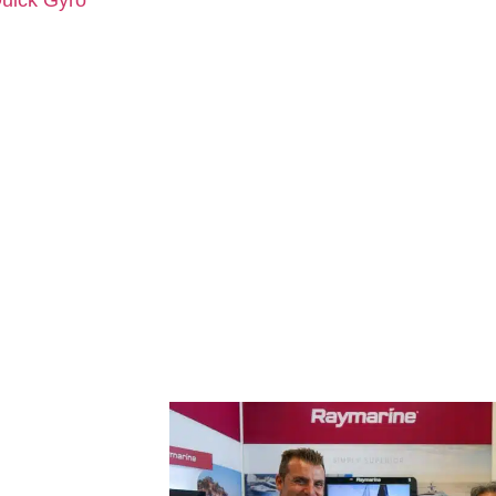
uick Gyro
.
eux aspects en particulier rendent le QNN un produit in
remier est
le mode de connexion Plug & Play, qui fournit 
aractérisé par une extrême facilité d’utilisation et d’insta
hilosophie qui a toujours appartenu à la société.
Le deux
ouveau dispositif est la capacité de contrôler et d’interag
directement à partir du chartplotter.
ats de Quick Spa
tes entreprises internationales spécialisées dans la produ
in intégreront, en effet,le Quick nautical Network dans l
à la diffusion d’un produit innovant tel que le QNN.
 pour donner la
positifs du
 est à la fois