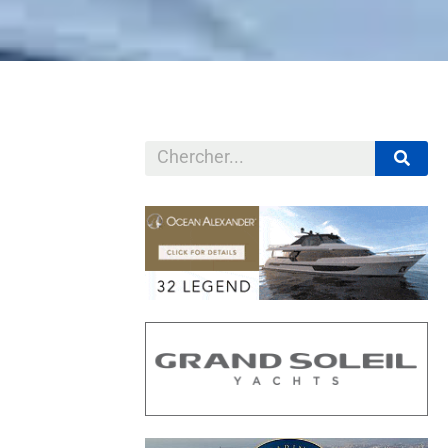
s en Amérique
 aux côtés de