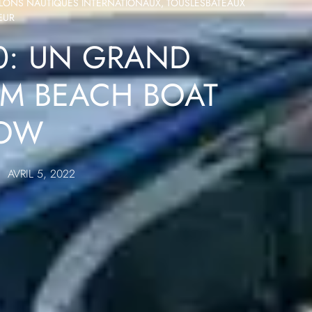
LONS NAUTIQUES INTERNATIONAUX
,
TOUSLESBATEAUX
EUR
0: UN GRAND
LM BEACH BOAT
OW
AVRIL 5, 2022