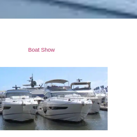
 février, le tout nouveau
Princess V50
a fait ses début
ternational
Boat Show
(PBIBS) ces dernières semaines,
Y72 et Y85.