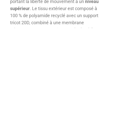
portant la liberté de mouvement à un
niveau
supérieur
. Le tissu extérieur est composé à
100 % de
polyamide recyclé
avec un support
tricot 20D, combiné à une membrane
microporeuse et un revêtement hydrophile
sans PFOA ni PFC. La
double finition DWR C0
sans PFC
assure la déperlance même après
une exposition prolongée au sel, aux huiles et
à la sueur. L’utilisation de panneaux coupés
en biais et de sections articulées offre une
liberté de mouvement illimitée. L’absence de
doublure rend les vêtements
plus légers et
plus rapides à sécher
tout en permettant une
personnalisation complète
de la
superposition. Les matériaux proviennent
également de processus de recyclage pré-