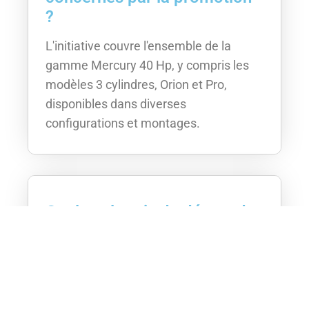
?
L'initiative couvre l'ensemble de la
gamme Mercury 40 Hp, y compris les
modèles 3 cylindres, Orion et Pro,
disponibles dans diverses
configurations et montages.
Quel est le prix de départ de
la gamme promotionnelle ?
Le modèle le plus abordable est le
Mercury F40EPT 3CYL Light Pack, à
partir de 4 490 euros.