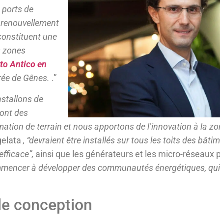
 ports de
e renouvellement
constituent une
s zones
to Antico en
rée de Gênes.
.”
nstallons de
sont des
tion de terrain et nous apportons de l’innovation à la zo
gelata
, “devraient être installés sur tous les toits des bâti
efficace”,
ainsi que les générateurs et les micro-réseaux p
mmencer à développer des communautés énergétiques, qui 
de conception