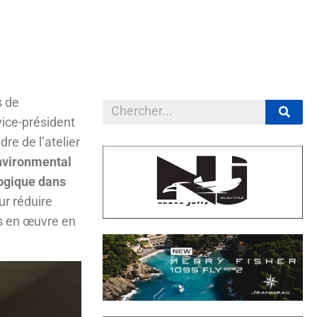
s de
 vice-président
re de l’atelier
nvironmental
logique dans
ur réduire
is en œuvre en