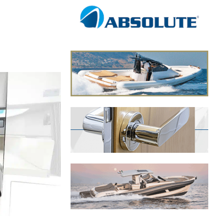
ors de leurs
gérateur et
ner la pêche du
ibord et
 CC.