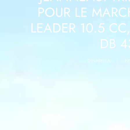
POUR LE MARC
LEADER 10.5 CC,
DB 4
DINARELLA
N