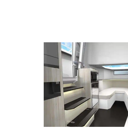
25 chevaux installés à l’arrière qui les accompagneront l
orties de pêche. La cuisine équipée d’un évier, d’un réfri
n atout supplémentaire, idéal pour ceux qui veulent cuisi
e soleil avant, les vastes sièges arrière, l’écran plat à tr
ulent prendre le soleil et s’amuser à bord du Leader 10.5
rice Sarrazinn
ériaux de haute
ueillir jusqu’à
, le micro-ondes
ire rendront votre
 populaire gamme
 nouveau modèle