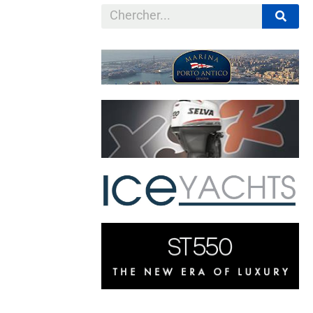
et, les trois
itivement
ader 10.5 CC
e 275 000 $. Le
ux désirs de
lement de
endre la mer, la
a coque conçue
cannes, des
bord de 300 ou