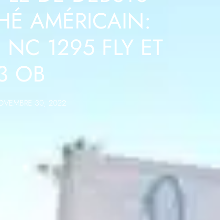
HÉ AMÉRICAIN:
 NC 1295 FLY ET
3 OB
OVEMBRE 30, 2022