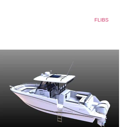
“
More than you expect
” est le slogan choisi par le chant
modèles présentés en avant-première au
FLIBS
– le Le
dépassé mes attentes.
Jeanneau Leader 10.5 CC
A
(
n
c
m
m
p
L
s