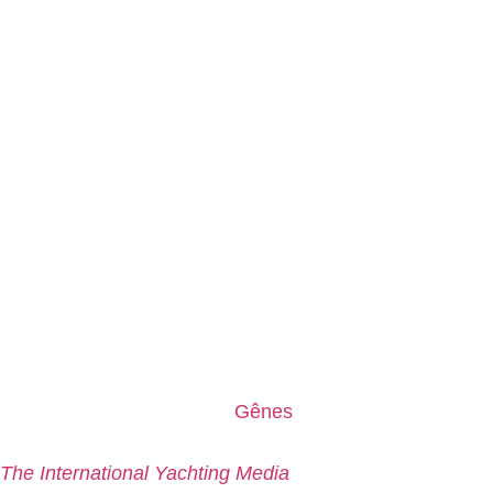
Le 61e Salon Nautique de
Gênes
sera de retour du 16 a
000 bateaux en exposition. Un grand succès qui, comme 
The International Yachting Media
. Ce partenariat vise à 