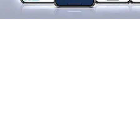
The International Yachting Media 
The International Yachting Media
est le principal éditeur
nautique à l’échelle modiale et, à l’occasion du Salon Nau
également la puissance de feu de tous ses canaux soci
il amplifiera encore sa couverture quoditienne de l’actual
production d’informations sera également transmise par l
en direct aux événements prévus.
The International Yachting Media
aura une présence stab
International Yachting Media
est, sans fausse modestie, d
multilingue le plus lu au monde avec plus de 900 000 v
Le
Salon Nautique de Gênes
réservera des surprises au