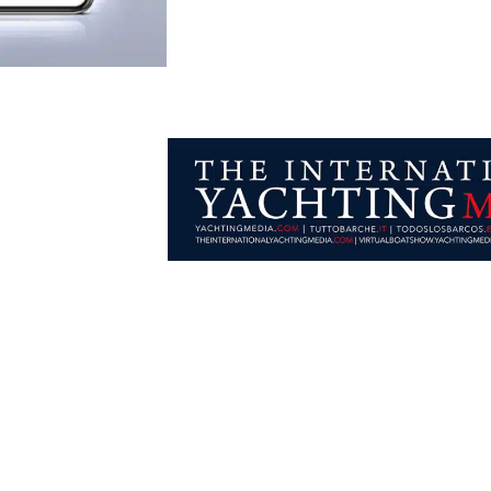
au Salon Nautique de Gênes
 de l’information
tique, utilisera
aux avec lesquels
ité. La
a participation
le dans le pavillon “Sailing Word” sur le
stand LY34
. L’
e placer la barre encore plus haut, puisqu’il est déjà l’
ues par semaine.
x visiteurs, avec un
millier de bateaux
et autant de marq