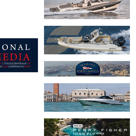
objectif de
éditeur maritime
ues présentes.