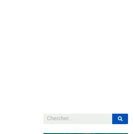
avec plus d e 1
e d’édition
ent travail