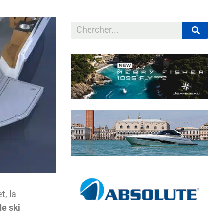
t, la
de ski