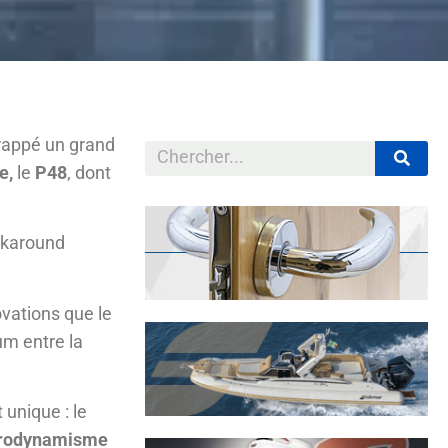
frappé un grand
e,
le
P48
, dont
lkaround
ovations que le
um entre la
unique : le
rodynamisme