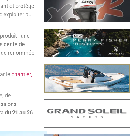
ant et protège
d’exploiter au
produit : une
ésidente de
re de renommée
ar le
chantier,
e, de
 salons
dra
du 21 au 26