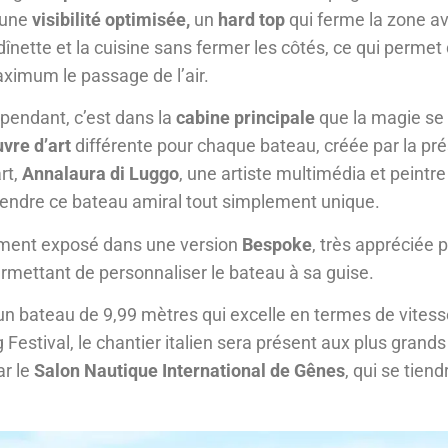
 une
visibilité optimisée,
un
hard top
qui ferme la zone av
 dînette et la cuisine sans fermer les côtés, ce qui permet 
ximum le passage de l’air.
pendant, c’est dans la
cabine principale
que la magie se 
vre d’art
différente pour chaque bateau, créée par la pr
rt,
Annalaura di Luggo
, une artiste multimédia et peint
 rendre ce bateau amiral tout simplement unique.
lement exposé dans une version
Bespoke
, très appréciée p
i permettant de personnaliser le bateau à sa guise.
un bateau de 9,99 mètres qui excelle en termes de vitess
estival, le chantier italien sera présent aux plus grands
r le
Salon Nautique International de Gênes
, qui se tien