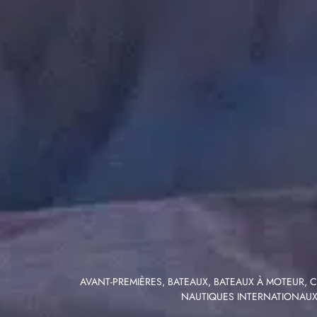
AVANT-PREMIÈRES
,
BATEAUX
,
BATEAUX À MOTEUR
,
C
NAUTIQUES INTERNATIONAU