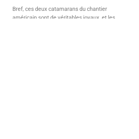
Bref, ces deux catamarans du chantier
américain sont de véritables joyaux, et les
récompenses reçues sont amplement
méritées.
Facebook
Twitter
X
Pinterest
LinkedIn
WhatsApp
Email
Laisser un commentaire
Vous devez
vous connecter
pour publier un
commentaire.