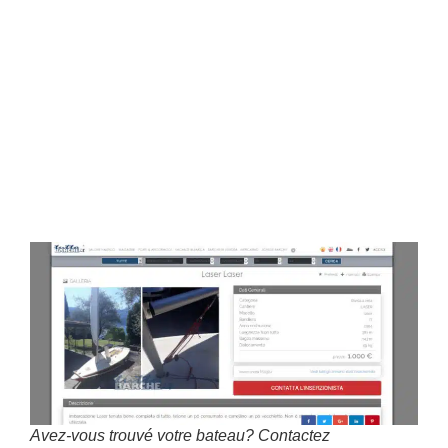
Si vous
ê
tes à la recherche d’un bateau, vous
pouvez visiter notre site Internet et laisser vous
fasciner par les photos. En alternative, vous
pouvez sélectionner
Voile, Moteur ou
Pneumatique
et
affiner votre recherche selon la
catégorie que vous préférez.
Avez-vous trouvé votre bateau? Contactez