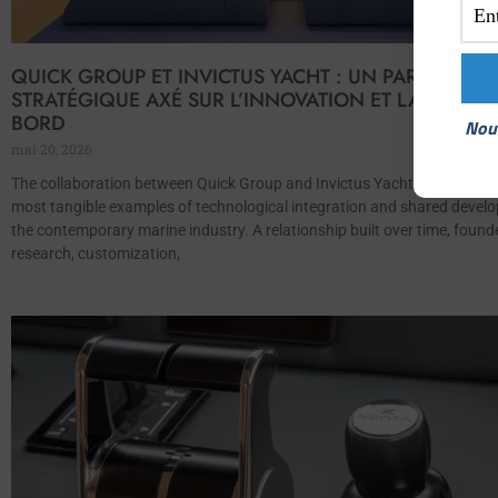
QUICK GROUP ET INVICTUS YACHT : UN PARTENARIA
STRATÉGIQUE AXÉ SUR L’INNOVATION ET LA QUALIT
BORD
Nous
mai 20, 2026
The collaboration between Quick Group and Invictus Yacht represents 
most tangible examples of technological integration and shared devel
the contemporary marine industry. A relationship built over time, foun
research, customization,