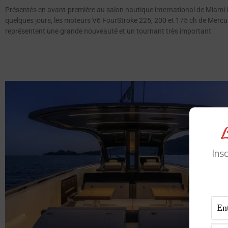
Présentés en avant-première au salon nautique international de Miami il
quelques jours, les moteurs V6 FourStroke 225, 200 et 175 ch de Mercu
représentent une grande nouveauté et un tournant très important
Ins