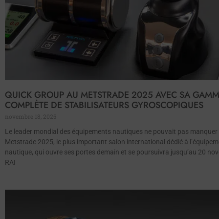
QUICK GROUP AU METSTRADE 2025 AVEC SA GAM
COMPLÈTE DE STABILISATEURS GYROSCOPIQUES
novembre 18, 2025
Le leader mondial des équipements nautiques ne pouvait pas manquer 
Metstrade 2025, le plus important salon international dédié à l’équipe
nautique, qui ouvre ses portes demain et se poursuivra jusqu’au 20 no
RAI