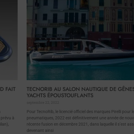
D FAIT
TECNORIB AU SALON NAUTIQUE DE GÊNES
YACHTS ÉPOUSTOUFLANTS
septembre 22, 2022
n
Pour TecnoRib, le licencié officiel des marques Pirelli pour 
, prévu à
pneumatiques, 2022 est définitivement une année de nouv
lan),
récente fusion en décembre 2021, dans laquelle il s’est ass
devenant ainsi