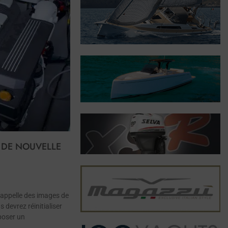
E DE NOUVELLE
rappelle des images de
 devrez réinitialiser
poser un