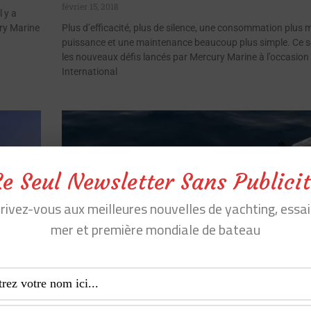
février 15, 2018
 y a
ry Marine
Plus d’efficacité, plus de silence, une consommation plus m
puissance et une maintenance beaucoup plus simple. Ce s
les nouveaux défis lancés par Mercury Marine à l’occasio
International
Le Seul Newsletter Sans Publicit
crivez-vous aux meilleures nouvelles de yachting, essai
mer et première mondiale de bateau