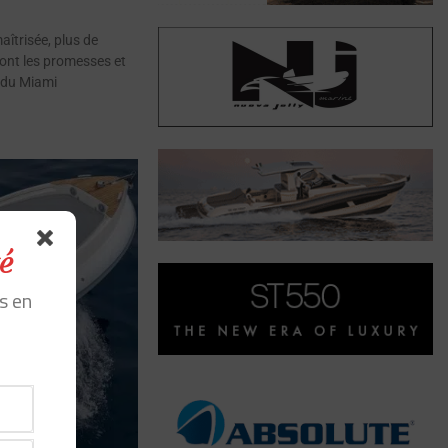
aîtrisée, plus de
ont les promesses et
n du Miami
é
s en