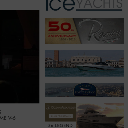
S
ME V-6