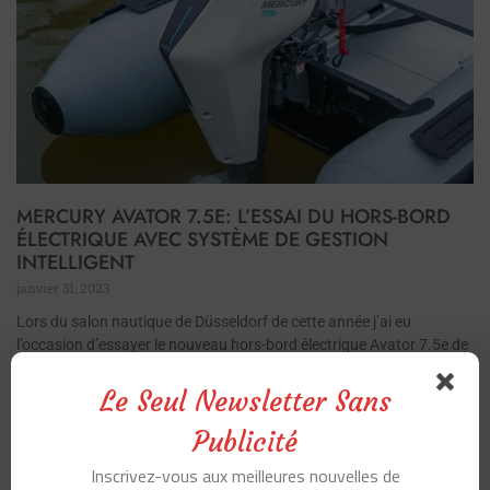
MERCURY AVATOR 7.5E: L’ESSAI DU HORS-BORD
ÉLECTRIQUE AVEC SYSTÈME DE GESTION
INTELLIGENT
janvier 31, 2023
Lors du salon nautique de Düsseldorf de cette année j’ai eu
l’occasion d’essayer le nouveau hors-bord électrique Avator 7.5e de
Mercury. Pourquoi pas, me suis-je dit. Et donc, malgré une
température de -2°, j’ai accepté
Le Seul Newsletter Sans
Publicité
Inscrivez-vous aux meilleures nouvelles de