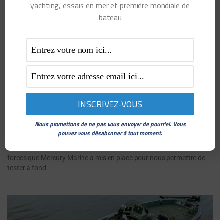
yachting, essais en mer et première mondiale de
bateau
MERCURY V10 VERADO 400 ET VERADO 350:
SUPERTEST COMPARATIF
décembre 5, 2022
Nous promettons de ne pas vous envoyer de pourriel. Vous
pouvez vous désabonner à tout moment.
Supertest comparatif des nouveaux Mercury V10 Verado 400 et
350. Difficile de ne pas être impressionné par le déploiement de
forces que Mercury Marine a mis en place pour nous permettre de
tester à fond