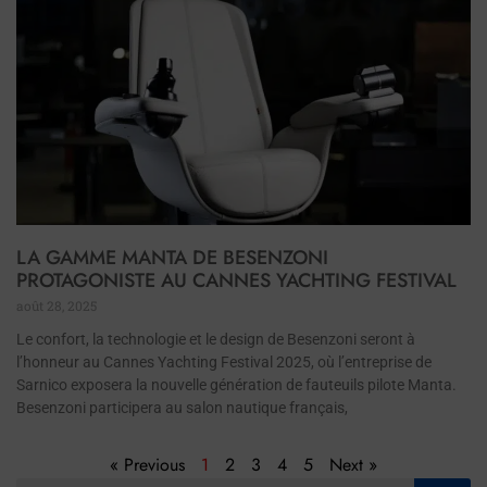
LA GAMME MANTA DE BESENZONI
PROTAGONISTE AU CANNES YACHTING FESTIVAL
août 28, 2025
Le confort, la technologie et le design de Besenzoni seront à
l’honneur au Cannes Yachting Festival 2025, où l’entreprise de
Sarnico exposera la nouvelle génération de fauteuils pilote Manta.
Besenzoni participera au salon nautique français,
« Previous
1
2
3
4
5
Next »