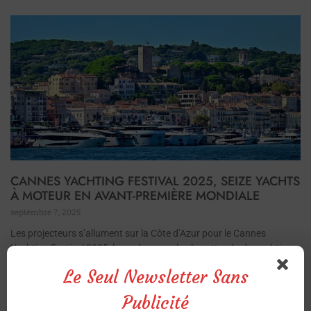
CANNES YACHTING FESTIVAL 2025, SEIZE YACHTS
À MOTEUR EN AVANT-PREMIÈRE MONDIALE
septembre 7, 2025
Les projecteurs s’allument sur la Côte d’Azur pour le Cannes
Yachting Festival 2025, le rendez-vous le plus attendu du yachting
international. Du 9 au 14 septembre, les deux ports de la ville –
Le Seul Newsletter Sans
Vieux Port
Publicité