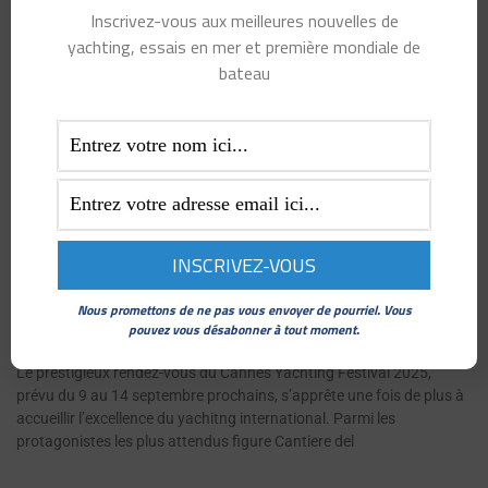
Inscrivez-vous aux meilleures nouvelles de
yachting, essais en mer et première mondiale de
bateau
CANTIERE DEL PARDO À L’HONNEUR AU CANNES
YACHTING FESTIVAL 2025 AVEC DEUX AVANT-
Nous promettons de ne pas vous envoyer de pourriel. Vous
PREMIÈRES MONDIALES
pouvez vous désabonner à tout moment.
septembre 4, 2025
Le prestigieux rendez-vous du Cannes Yachting Festival 2025,
prévu du 9 au 14 septembre prochains, s’apprête une fois de plus à
accueillir l’excellence du yachitng international. Parmi les
protagonistes les plus attendus figure Cantiere del